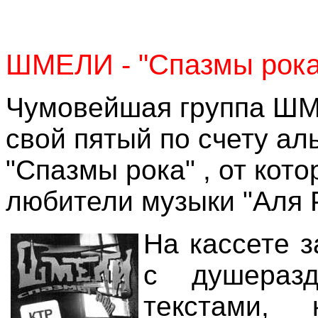
ШМЕЛИ -
"
Спазмы рок
Чумовейшая группа ШМ
свой пятый по счету а
"Спазмы рока" , от кото
любители музыки "Аля 
На кассете 
с душераз
текстами,