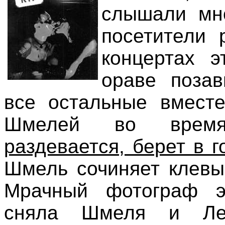
слышали мно
посетители 
концертах э
ораве поза
все остальные вместе
Шмелей во врем
раздевается, берет в 
Шмель сочиняет клевы
Мрачный фотограф э
сняла Шмеля и Ле